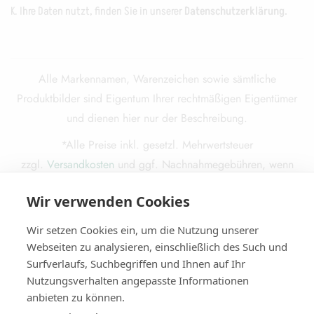
K. Ihre Daten nutzt, finden Sie in unserer
Datenschutzerklärung.
Alle Markennamen, Warenzeichen sowie sämtliche
Produktbilder sind Eigentum Ihrer rechtmäßigen Eigentümer
und dienen hier nur der Beschreibung.
*Alle Preise inkl. gesetzl. Mehrwertsteuer
zzgl.
Versandkosten
und ggf. Nachnahmegebühren, wenn
nicht anders beschrieben.
Wir verwenden Cookies
Die durchgestrichenen Preise entsprechen dem ursprünglichen
Preis.
Wir setzen Cookies ein, um die Nutzung unserer
Webseiten zu analysieren, einschließlich des Such und
Surfverlaufs, Suchbegriffen und Ihnen auf Ihr
Nutzungsverhalten angepasste Informationen
© 2025
Miba Media e. K.
. Alle Rechte vorbehalten.
anbieten zu können.