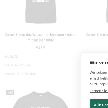
Da mir keiner das Wasser reichen kann – reicht
Da mir keiner 
mir ein Bier #002
9,95
€
inkl. MwSt.
inkl. MwSt.
Wir ve
zzgl.
Versandkosten
zzgl.
Versandkost
Wir setzen
Lieferzeit:
3 - 5 Werktage
Lieferzeit:
3 - 5 
einschließ
Nutzungsve
Lernen Sie
NEU
NEU
Alle Co