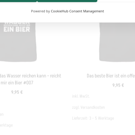
Powered by
CookieHub Consent Management
das Wasser reichen kann – reicht
Das beste Bier ist ein off
mir ein Bier #007
9,95
€
9,95
€
inkl. MwSt.
zzgl.
Versandkosten
en
Lieferzeit:
3 - 5 Werktage
Werktage