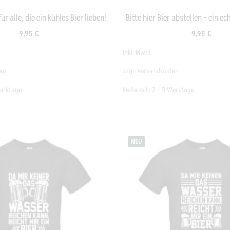
ür alle, die ein kühles Bier lieben!
Bitte hier Bier abstellen – ein e
9,95
€
9,95
€
inkl. MwSt.
en
zzgl.
Versandkosten
Werktage
Lieferzeit:
3 - 5 Werktage
NEU