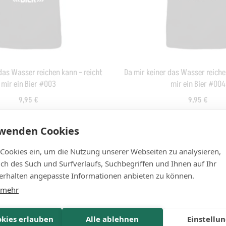
das Wasser reichen kann – reicht
Da mir keiner das Wasser reiche
mir ein Bier #003
mir ein Bier #004
9,95
€
9,95
€
inkl. MwSt.
rwenden Cookies
en
zzgl.
Versandkosten
 Cookies ein, um die Nutzung unserer Webseiten zu analysieren,
Werktage
Lieferzeit:
3 - 5 Werktage
lich des Such und Surfverlaufs, Suchbegriffen und Ihnen auf Ihr
rhalten angepasste Informationen anbieten zu können.
 mehr
NEU
okies erlauben
Alle ablehnen
Einstellu