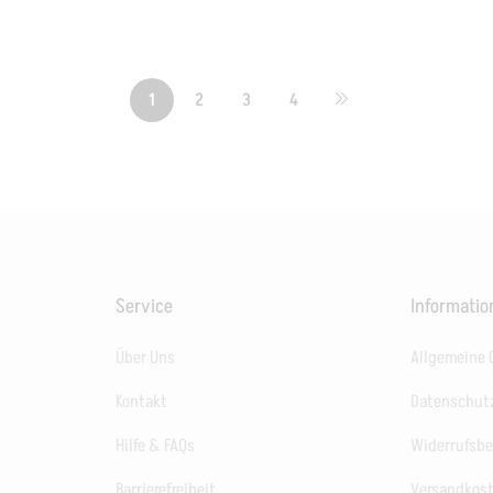
1
2
3
4
Service
Informati
Über Uns
Allgemeine
Kontakt
Datenschut
Hilfe & FAQs
Widerrufsb
Barrierefreiheit
Versandkos