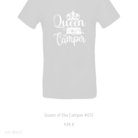
Queen of the Camper #012
9,95
€
inkl. MwSt.
in