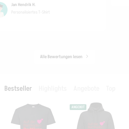
Jan Hendrik H.
Personalisiertes T-Shirt
Alle Bewertungen lesen
Bestseller
Highlights
Angebote
Top
ANGEBOT