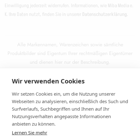
Einwilligung jederzeit widerrufen. Informationen, wie Miba Media e.
K. Ihre Daten nutzt, finden Sie in unserer
Datenschutzerklärung.
Alle Markennamen, Warenzeichen sowie sämtliche
Produktbilder sind Eigentum Ihrer rechtmäßigen Eigentümer
und dienen hier nur der Beschreibung.
*Alle Preise inkl. gesetzl. Mehrwertsteuer
Wir verwenden Cookies
zzgl.
Versandkosten
und ggf. Nachnahmegebühren, wenn
nicht anders beschrieben.
Wir setzen Cookies ein, um die Nutzung unserer
Die durchgestrichenen Preise entsprechen dem ursprünglichen
Webseiten zu analysieren, einschließlich des Such und
Preis.
Surfverlaufs, Suchbegriffen und Ihnen auf Ihr
Nutzungsverhalten angepasste Informationen
anbieten zu können.
Lernen Sie mehr
© 2025
Miba Media e. K.
. Alle Rechte vorbehalten.