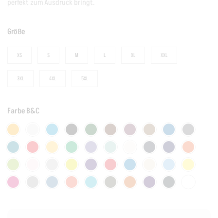
perfekt zum Ausdruck bringt.
Größe
XS
S
M
L
XL
XXL
3XL
4XL
5XL
Farbe B&C