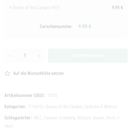
1×
Queen of the Camper #017
9,95
€
Zwischensumme:
9,95
€
In Den Warenkorb
Auf die Wunschliste setzen
Artikelnummer (SKU):
21126
Kategorien:
T-Shirts
,
Queen of the Camper
,
Sprüche & Motive
Schlagwörter:
B&C
,
Camper
,
Einfarbig
,
Königin
,
Queen
,
Shirt
,
t-
shirt