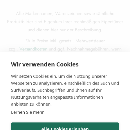
Alle Markennamen, Warenzeichen sowie sämtliche
Produktbilder sind Eigentum Ihrer rechtmäßigen Eigentümer
und dienen hier nur der Beschreibung.
*Alle Preise inkl. gesetzl. Mehrwertsteuer
zzgl.
Versandkosten
und ggf. Nachnahmegebühren, wenn
nicht anders beschrieben.
Wir verwenden Cookies
Die durchgestrichenen Preise entsprechen dem ursprünglichen
Preis.
Wir setzen Cookies ein, um die Nutzung unserer
Webseiten zu analysieren, einschließlich des Such und
Surfverlaufs, Suchbegriffen und Ihnen auf Ihr
Nutzungsverhalten angepasste Informationen
© 2025
Miba Media e. K.
. Alle Rechte vorbehalten.
anbieten zu können.
Lernen Sie mehr
Alle Cookies erlauben