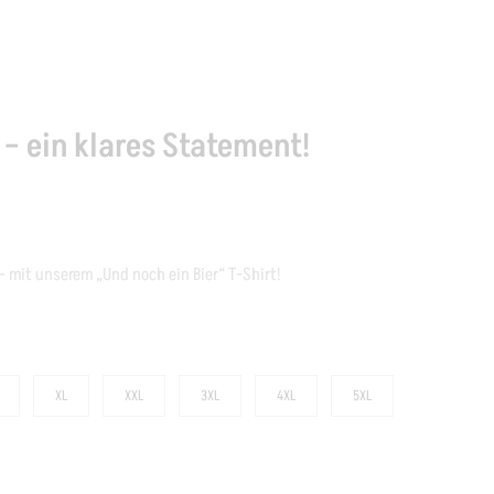
 – ein klares Statement!
– mit unserem „Und noch ein Bier“ T-Shirt!
XL
XXL
3XL
4XL
5XL