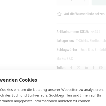
Auf die Wunschliste setzen
Artikelnummer (SKU):
44394
Kategorien:
T-Shirts
,
Bierliebhab
Schlagwörter:
Beer
,
Bier
,
Einfarb
Marke:
B&C
Teilen:
rwenden Cookies
Zusätzliche Information
Rezensionen (0)
FAQs
 Cookies ein, um die Nutzung unserer Webseiten zu analysieren,
lich des Such und Surfverlaufs, Suchbegriffen und Ihnen auf Ihr
rhalten angepasste Informationen anbieten zu können.