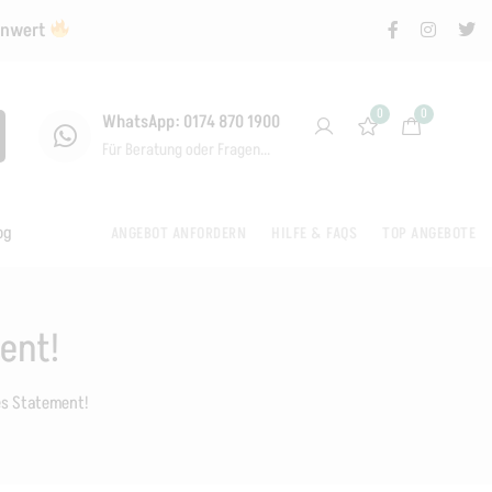
renwert
0
0
WhatsApp: 0174 870 1900
Für Beratung oder Fragen...
og
ANGEBOT ANFORDERN
HILFE & FAQS
TOP ANGEBOTE
ent!
res Statement!