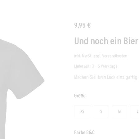
9,95
€
Und noch ein Bier
inkl. MwSt.
zzgl.
Versandkosten
Lieferzeit:
3 - 5 Werktage
Machen Sie Ihren Look einzigartig 
Größe
XS
S
M
L
Farbe B&C