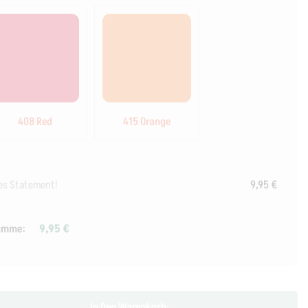
408 Red
415 Orange
res Statement!
9,95
€
umme:
9,95
€
In Den Warenkorb