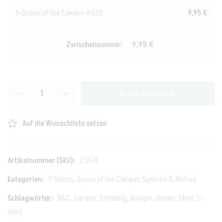
1×
Queen of the Camper #025
9,95
€
Zwischensumme:
9,95
€
In Den Warenkorb
Auf die Wunschliste setzen
Artikelnummer (SKU):
23478
Kategorien:
T-Shirts
,
Queen of the Camper
,
Sprüche & Motive
Schlagwörter:
B&C
,
Camper
,
Einfarbig
,
Königin
,
Queen
,
Shirt
,
t-
shirt