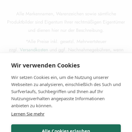
Alle Markennamen, Warenzeichen sowie sämtliche
Produktbilder sind Eigentum Ihrer rechtmäßigen Eigentümer
und dienen hier nur der Beschreibung.
*Alle Preise inkl. gesetzl. Mehrwertsteuer
zzgl.
Versandkosten
und ggf. Nachnahmegebühren, wenn
nicht anders beschrieben.
Wir verwenden Cookies
Die durchgestrichenen Preise entsprechen dem ursprünglichen
Preis.
Wir setzen Cookies ein, um die Nutzung unserer
Webseiten zu analysieren, einschließlich des Such und
Surfverlaufs, Suchbegriffen und Ihnen auf Ihr
Nutzungsverhalten angepasste Informationen
© 2025
Miba Media e. K.
. Alle Rechte vorbehalten.
anbieten zu können.
Lernen Sie mehr
Alle Cookies erlauben