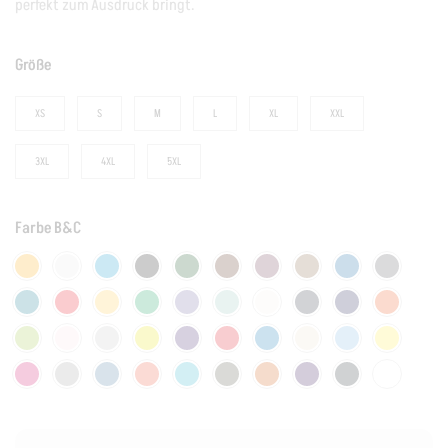
perfekt zum Ausdruck bringt.
Größe
XS
S
M
L
XL
XXL
3XL
4XL
5XL
Farbe B&C