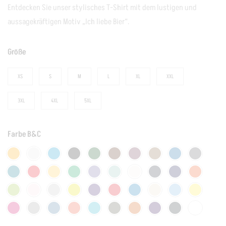
Entdecken Sie unser stylisches T-Shirt mit dem lustigen und
aussagekräftigen Motiv „Ich liebe Bier“.
Größe
XS
S
M
L
XL
XXL
3XL
4XL
5XL
Farbe B&C