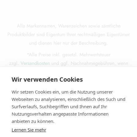
Alle Markennamen, Warenzeichen sowie sämtliche
Produktbilder sind Eigentum Ihrer rechtmäßigen Eigentümer
und dienen hier nur der Beschreibung.
*Alle Preise inkl. gesetzl. Mehrwertsteuer
zzgl.
Versandkosten
und ggf. Nachnahmegebühren, wenn
nicht anders beschrieben.
Wir verwenden Cookies
Die durchgestrichenen Preise entsprechen dem ursprünglichen
Preis.
Wir setzen Cookies ein, um die Nutzung unserer
Webseiten zu analysieren, einschließlich des Such und
Surfverlaufs, Suchbegriffen und Ihnen auf Ihr
Nutzungsverhalten angepasste Informationen
© 2025
Miba Media e. K.
. Alle Rechte vorbehalten.
anbieten zu können.
Lernen Sie mehr