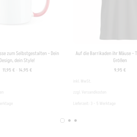
se zum Selbstgestalten – Dein
Auf die Barrikaden ihr Mäuse – 
Design, dein Style!
Größen
11,95
€
–
14,95
€
9,95
€
inkl. MwSt.
en
zzgl.
Versandkosten
Werktage
Lieferzeit:
3 - 5 Werktage