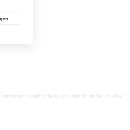
ngen
d am besten noch mehr Kaffee, bevor du bereit für den Tag bist. Diese