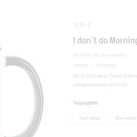
11,95
€
I don´t do Mornin
inkl. MwSt.
zzgl.
Versandkosten
Lieferzeit:
3 - 5 Werktage
Hol dir jetzt deine “I dont do 
wenigstens einen ehrlichen!
Tassengröße
11 oz (~325ml)
15 oz (~440ml)