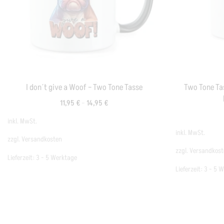
I don´t give a Woof – Two Tone Tasse
Two Tone Tas
11,95
€
–
14,95
€
inkl. MwSt.
inkl. MwSt.
zzgl.
Versandkosten
zzgl.
Versandkost
Lieferzeit:
3 - 5 Werktage
Lieferzeit:
3 - 5 