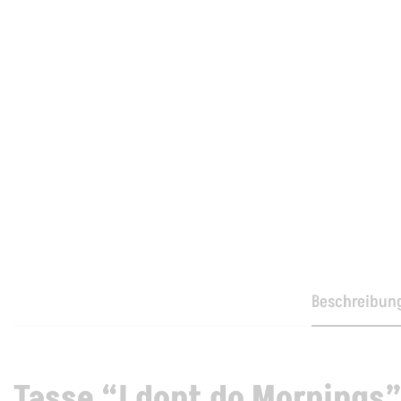
Beschreibun
Tasse “I dont do Mornings