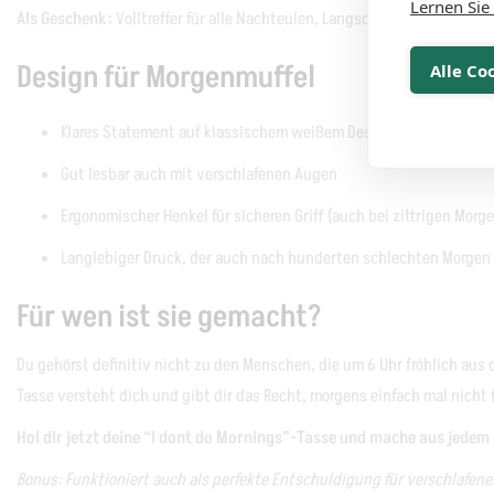
Lernen Sie
Als Geschenk:
Volltreffer für alle Nachteulen, Langschläfer und Morge
Design für Morgenmuffel
Alle Co
Klares Statement auf klassischem weißem Design
Gut lesbar auch mit verschlafenen Augen
Ergonomischer Henkel für sicheren Griff (auch bei zittrigen Mor
Langlebiger Druck, der auch nach hunderten schlechten Morgen 
Für wen ist sie gemacht?
Du gehörst definitiv nicht zu den Menschen, die um 6 Uhr fröhlich aus 
Tasse versteht dich und gibt dir das Recht, morgens einfach mal nicht
Hol dir jetzt deine “I dont do Mornings”-Tasse und mache aus jede
Bonus: Funktioniert auch als perfekte Entschuldigung für verschlafen