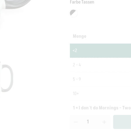
Farbe Tassen
Menge
<2
2 - 4
5 - 9
10+
1
×
I don´t do Mornings - Two