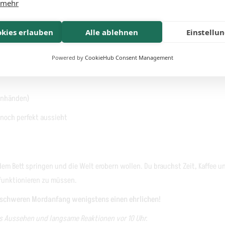
 mehr
nmuffel in deinem Leben
okies erlauben
Alle ablehnen
Einstellu
Powered by
CookieHub Consent Management
genhänden)
noch perfekt aussieht
dem Bett springen und die Welt erobern wollen. Du brauchst Zeit, Kaffee un
 funktionieren zu müssen.
m schweren Mordanfang wenigstens einen ehrlichen!
es Aussehen und langsame Reaktionen vor 10 Uhr.