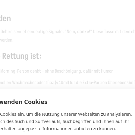
den
n Gehirn sendet eindeutige Signale:
“Nein, danke!”
Diese Tasse mit dem e
 werden.
Rettung ist:
n-Morning-Person denkt – ohne Beschönigung, dafür mit Humor
hnellen Wachmacher oder 15oz (440ml) für die Extra-Portion Überlebenshilf
eeignet und mikrowellenfest – weil komplizierte Pflege am Morgen das L
rwenden Cookies
 Cookies ein, um die Nutzung unserer Webseiten zu analysieren,
lich des Such und Surfverlaufs, Suchbegriffen und Ihnen auf Ihr
verstehen sofort, warum du noch nicht ganz da bist
rhalten angepasste Informationen anbieten zu können.
ein Motivator für den ersten Koffein-Kick