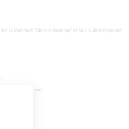
hrlichen Statement
“I dont do Mornings”
ist für alle, die morgens erst
e
etzte ist, was du brauchst