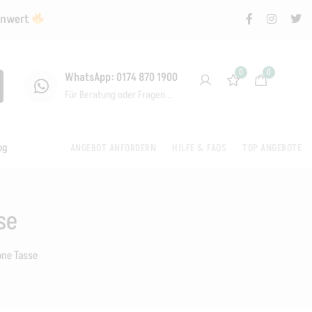
renwert
0
0
WhatsApp: 0174 870 1900
Für Beratung oder Fragen...
og
ANGEBOT ANFORDERN
HILFE & FAQS
TOP ANGEBOTE
se
one Tasse