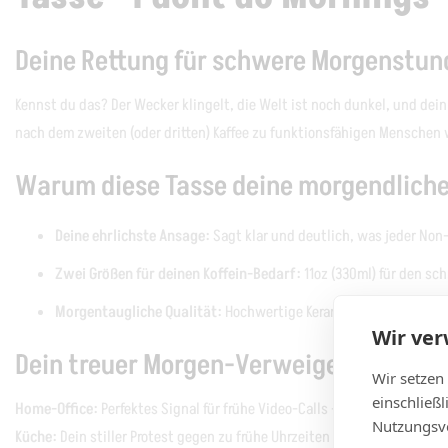
Deine Rettung für schwere Morgenstun
Kennst du das? Der Wecker klingelt, die Welt ist noch dunkel, und dei
nach dem zweiten (oder dritten) Kaffee zu funktionsfähigen Menschen
Warum diese Tasse deine morgendliche 
Deine ehrlichste Ansage:
Sagt klar und deutlich, was jeder No
Zwei Größen für deinen Koffein-Bedarf:
11oz (330ml) für den sc
Morgentaugliche Qualität:
Hochwertige Keramik, spülmaschineng
Wir ve
Dein treuer Morgen-Verweigerer
Wir setzen
einschließ
Home-Office:
Perfektes Signal für frühe Video-Calls – deine Kollegen 
Nutzungsve
Küche:
Dein stiller Protest gegen zu frühe Uhrzeiten und gleichzeitig d