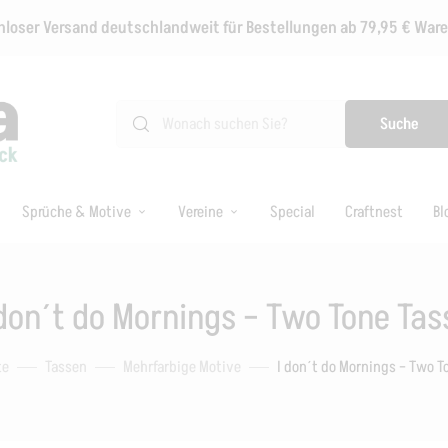
loser Versand deutschlandweit für Bestellungen ab 79,95 € Wa
Suche
Sprüche & Motive
Vereine
Special
Craftnest
Bl
 don´t do Mornings – Two Tone Tas
te
Tassen
Mehrfarbige Motive
I don´t do Mornings – Two T