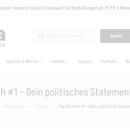
loser Versand deutschlandweit für Bestellungen ab 79,95 € Wa
Suche
Sprüche & Motive
Vereine
Special
Craftnest
Bl
ch #1 – Dein politisches Statement
Textildruck
T-Shirts
Tax the Rich #1 – Dein politisches State