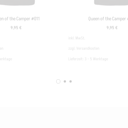
en of the Camper #011
Queen of the Camper 
9,95
€
9,95
€
inkl. MwSt.
en
zzgl.
Versandkosten
Werktage
Lieferzeit:
3 - 5 Werktage