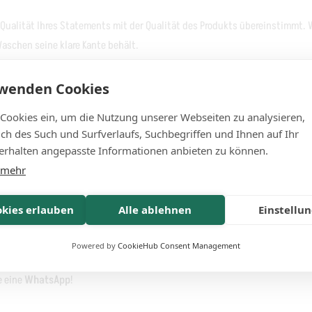
e Qualität Ihres Statements mit der Qualität des Produkts übereinstimmt.
aschen seine klare Kante behält.
rwenden Cookies
le Gerechtigkeit.
 Cookies ein, um die Nutzung unserer Webseiten zu analysieren,
lich des Such und Surfverlaufs, Suchbegriffen und Ihnen auf Ihr
it und Haltbarkeit.
rhalten angepasste Informationen anbieten zu können.
für den täglichen Einsatz.
 mehr
len Werbetechnik-Werkstatt.
okies erlauben
Alle ablehnen
Einstellu
sgeht.
Powered by
CookieHub Consent Management
e eine
WhatsApp
!