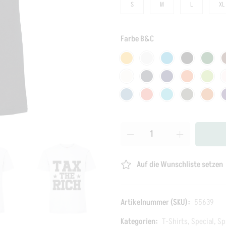
S
M
L
XL
Farbe B&C
Auf die Wunschliste setzen
Artikelnummer (SKU):
55639
Kategorien:
T-Shirts
,
Special
,
Sp