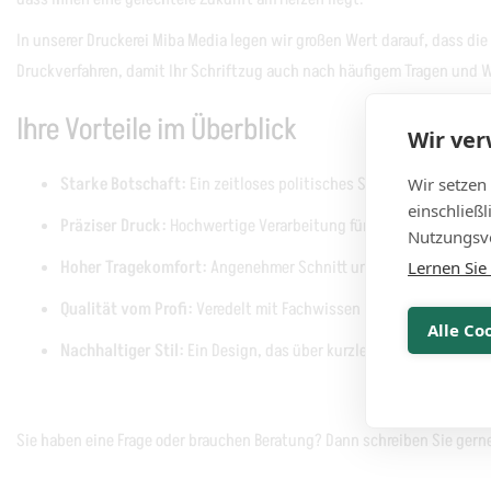
In unserer Druckerei Miba Media legen wir großen Wert darauf, dass di
Druckverfahren, damit Ihr Schriftzug auch nach häufigem Tragen und W
Ihre Vorteile im Überblick
Wir ve
Starke Botschaft:
Ein zeitloses politisches Statement für sozia
Wir setzen
einschließ
Präziser Druck:
Hochwertige Verarbeitung für maximale Lesbarke
Nutzungsve
Hoher Tragekomfort:
Angenehmer Schnitt und weiches Material 
Lernen Sie
Qualität vom Profi:
Veredelt mit Fachwissen in unserer regiona
Alle Co
Nachhaltiger Stil:
Ein Design, das über kurzlebige Trends hinau
Sie haben eine Frage oder brauchen Beratung? Dann schreiben Sie gern