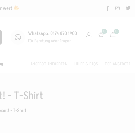
renwert
0
0
WhatsApp: 0174 870 1900
Für Beratung oder Fragen...
og
ANGEBOT ANFORDERN
HILFE & FAQS
TOP ANGEBOTE
! – T-Shirt
ment! – T-Shirt