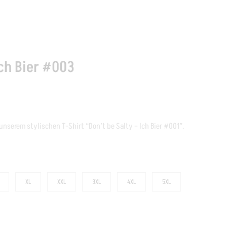
Ich Bier #003
unserem stylischen T-Shirt “Don’t be Salty – Ich Bier #001”.
XL
XXL
3XL
4XL
5XL