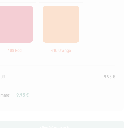
408 Red
415 Orange
003
9,95
€
umme:
9,95
€
In Den Warenkorb