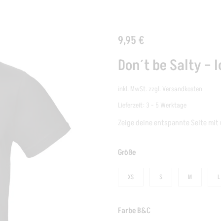
9,95
€
Don´t be Salty – 
inkl. MwSt.
zzgl.
Versandkosten
Lieferzeit:
3 - 5 Werktage
Zeige deine entspannte Seite mit 
Größe
XS
S
M
L
Farbe B&C