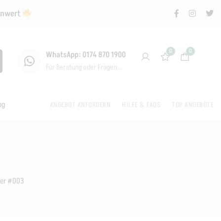
renwert
0
0
WhatsApp: 0174 870 1900
Für Beratung oder Fragen...
og
ANGEBOT ANFORDERN
HILFE & FAQS
TOP ANGEBOTE
ier #003