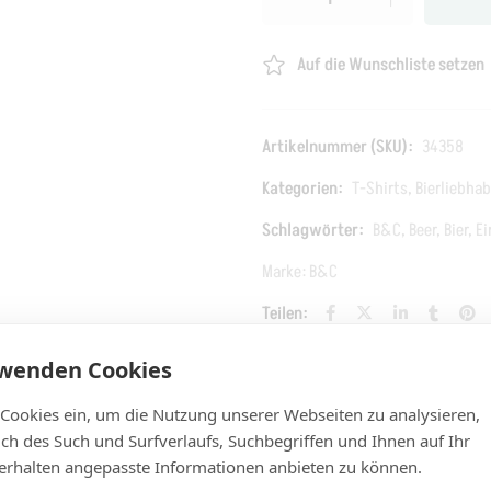
Auf die Wunschliste setzen
Artikelnummer (SKU):
34358
Kategorien:
T-Shirts
,
Bierliebhab
Schlagwörter:
B&C
,
Beer
,
Bier
,
Ei
Marke:
B&C
Teilen:
rwenden Cookies
Zusätzliche Information
Rezensionen (0)
FAQs
 Cookies ein, um die Nutzung unserer Webseiten zu analysieren,
lich des Such und Surfverlaufs, Suchbegriffen und Ihnen auf Ihr
rhalten angepasste Informationen anbieten zu können.