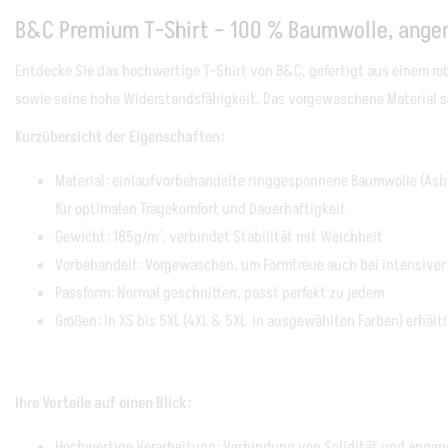
B&C Premium T-Shirt – 100 % Baumwolle, ange
Entdecke Sie das hochwertige T-Shirt von B&C, gefertigt aus einem r
sowie seine hohe Widerstandsfähigkeit. Das vorgewaschene Material so
Kurzübersicht der Eigenschaften:
Material: einlaufvorbehandelte
ringgesponnene
Baumwolle (Ash
für optimalen Tragekomfort und Dauerhaftigkeit
Gewicht: 185g/m², verbindet Stabilität mit Weichheit
Vorbehandelt: Vorgewaschen, um Formtreue auch bei intensiver
Passform: Normal geschnitten, passt perfekt zu jedem
Größen: In XS bis 5XL (4XL & 5XL in ausgewählten Farben) erhält
Ihre Vorteile auf einen Blick:
Hochwertige Verarbeitung: Verbindung von Solidität und angen