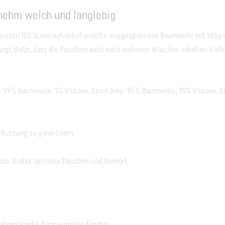
nehm weich und langlebig
obusten 100 % einlaufvorbehandelte
ringgesponnene
Baumwolle mit 185g/m
rgt dafür, dass die Passform auch nach mehreren Wäschen erhalten bleib
: 99% Baumwolle, 1%
Viskose
, Sport Grey: 85% Baumwolle, 15%
Viskose
,
S
 Nutzung zu garantieren
lich, bietet optimale Passform und Komfort
ehmer Haptik für maximalen Komfort