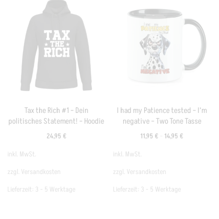
Tax the Rich #1 – Dein
I had my Patience tested – I’m
politisches Statement! – Hoodie
negative – Two Tone Tasse
24,95
€
11,95
€
–
14,95
€
inkl. MwSt.
inkl. MwSt.
zzgl.
Versandkosten
zzgl.
Versandkosten
Lieferzeit:
3 - 5 Werktage
Lieferzeit:
3 - 5 Werktage