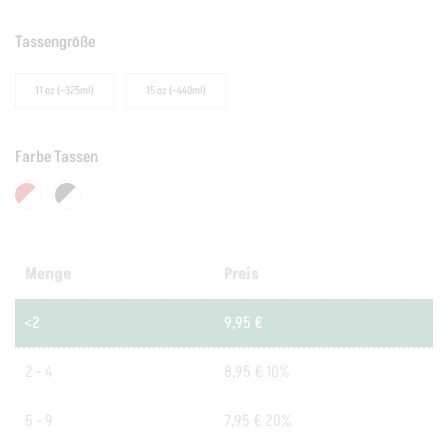
Tassengröße
11 oz (~325ml)
15 oz (~440ml)
Farbe Tassen
Menge
Preis
<2
9,95
€
2 - 4
8,95
€
10%
5 - 9
7,95
€
20%