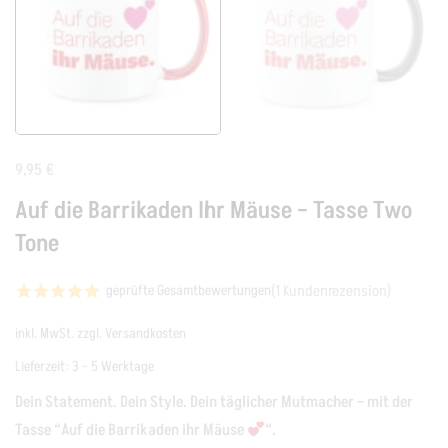
9,95
€
Auf die Barrikaden Ihr Mäuse – Tasse Two
Tone
(
1
Kundenrezension)
geprüfte Gesamtbewertungen
mit
5.00
von
inkl. MwSt.
zzgl.
Versandkosten
5, basierend
Lieferzeit:
3 - 5 Werktage
auf
Dein Statement. Dein Style. Dein täglicher Mutmacher – mit der
Kundenbewertung
Tasse “Auf die Barrikaden ihr Mäuse
“.