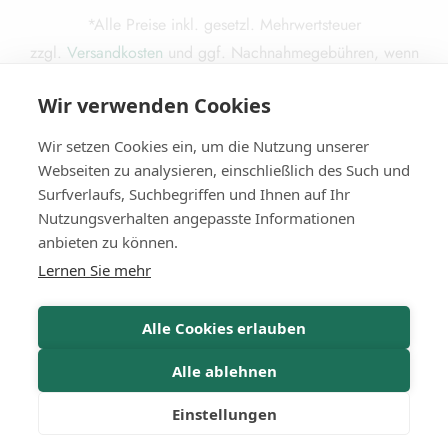
*Alle Preise inkl. gesetzl. Mehrwertsteuer
zzgl.
Versandkosten
und ggf. Nachnahmegebühren, wenn
nicht anders beschrieben.
Wir verwenden Cookies
Die durchgestrichenen Preise entsprechen dem ursprünglichen
Preis.
Wir setzen Cookies ein, um die Nutzung unserer
Webseiten zu analysieren, einschließlich des Such und
Surfverlaufs, Suchbegriffen und Ihnen auf Ihr
Nutzungsverhalten angepasste Informationen
© 2025
Miba Media e. K.
. Alle Rechte vorbehalten.
anbieten zu können.
Lernen Sie mehr
Alle Cookies erlauben
Alle ablehnen
Vertrag Widerrufen
Einstellungen