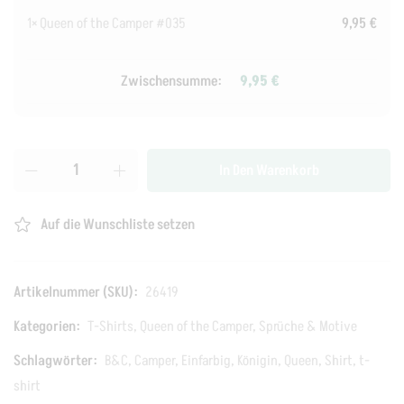
1×
Queen of the Camper #035
9,95
€
Zwischensumme:
9,95
€
In Den Warenkorb
Auf die Wunschliste setzen
Artikelnummer (SKU):
26419
Kategorien:
T-Shirts
,
Queen of the Camper
,
Sprüche & Motive
Schlagwörter:
B&C
,
Camper
,
Einfarbig
,
Königin
,
Queen
,
Shirt
,
t-
shirt