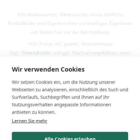
Alle Markennamen, Warenzeichen sowie sämtliche
Produktbilder sind Eigentum Ihrer rechtmäßigen Eigentümer
und dienen hier nur der Beschreibung.
*Alle Preise inkl. gesetzl. Mehrwertsteuer
zzgl.
Versandkosten
und ggf. Nachnahmegebühren, wenn
nicht anders beschrieben.
Wir verwenden Cookies
Die durchgestrichenen Preise entsprechen dem ursprünglichen
Preis.
Wir setzen Cookies ein, um die Nutzung unserer
Webseiten zu analysieren, einschließlich des Such und
Surfverlaufs, Suchbegriffen und Ihnen auf Ihr
Nutzungsverhalten angepasste Informationen
© 2025
Miba Media e. K.
. Alle Rechte vorbehalten.
anbieten zu können.
Lernen Sie mehr
Alle Cookies erlauben