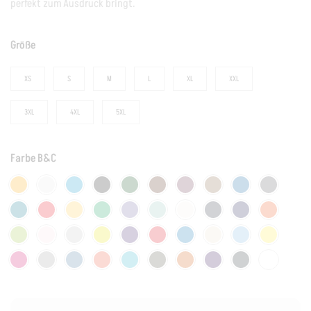
perfekt zum Ausdruck bringt.
Größe
XS
S
M
L
XL
XXL
3XL
4XL
5XL
Farbe B&C