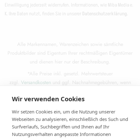
Einwilligung jederzeit widerrufen. Informationen, wie Miba Media e.
K. Ihre Daten nutzt, finden Sie in unserer
Datenschutzerklärung.
Alle Markennamen, Warenzeichen sowie sämtliche
Produktbilder sind Eigentum Ihrer rechtmäßigen Eigentümer
und dienen hier nur der Beschreibung.
*Alle Preise inkl. gesetzl. Mehrwertsteuer
zzgl.
Versandkosten
und ggf. Nachnahmegebühren, wenn
nicht anders beschrieben.
Wir verwenden Cookies
Die durchgestrichenen Preise entsprechen dem ursprünglichen
Preis.
Wir setzen Cookies ein, um die Nutzung unserer
Webseiten zu analysieren, einschließlich des Such und
Surfverlaufs, Suchbegriffen und Ihnen auf Ihr
Nutzungsverhalten angepasste Informationen
© 2025
Miba Media e. K.
. Alle Rechte vorbehalten.