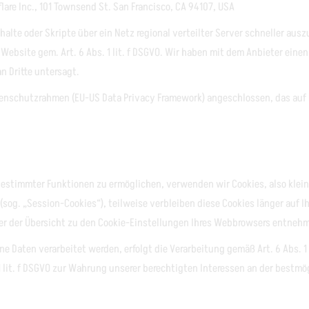
are Inc., 101 Townsend St. San Francisco, CA 94107, USA
halte oder Skripte über ein Netz regional verteilter Server schneller aus
 Website gem. Art. 6 Abs. 1 lit. f DSGVO. Wir haben mit dem Anbieter ein
n Dritte untersagt.
atenschutzrahmen (EU-US Data Privacy Framework) angeschlossen, das au
estimmter Funktionen zu ermöglichen, verwenden wir Cookies, also klein
(sog. „Session-Cookies“), teilweise verbleiben diese Cookies länger auf
dauer der Übersicht zu den Cookie-Einstellungen Ihres Webbrowsers entneh
 Daten verarbeitet werden, erfolgt die Verarbeitung gemäß Art. 6 Abs. 1
bs. 1 lit. f DSGVO zur Wahrung unserer berechtigten Interessen an der bes