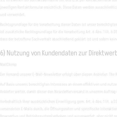
5.2
Im Rahmen der Kontaktaufnahme mit uns (z.B. per Kontaktformular od
jeweiligen Kontaktformular ersichtlich. Diese Daten werden ausschließl
und verwendet.
Rechtsgrundlage für die Verarbeitung dieser Daten ist unser berechtigtes 
ist zusätzliche Rechtsgrundlage für die Verarbeitung Art. 6 Abs. 1 lit. 
dass der betroffene Sachverhalt abschließend geklärt ist und sofern k
6) Nutzung von Kundendaten zur Direktwer
MailChimp
Der Versand unserer E-Mail-Newsletter erfolgt über diesen Anbieter: The 
Auf Basis unseres berechtigten Interesses an einem effektiven und nutze
Anbieter weiter, damit dieser den Newsletterversand in unserem Auftrag
Vorbehaltlich Ihrer ausdrücklichen Einwilligung gem. Art. 6 Abs. 1 lit. 
versendeten E-Mails durch, die Öffnungsraten und spezifische Interaktio
Browsertyp und Betriebssystem) erhoben und ausgewertet, aber nicht 