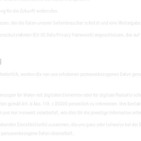
ng für die Zukunft widerrufen.
sen, der die Daten unserer Seitenbesucher schützt und eine Weitergabe 
atenschutzrahmen (EU-US Data Privacy Framework) angeschlossen, das au
g
forderlich, werden die von uns erhobenen personenbezogenen Daten gemäß
rungen für Waren mit digitalen Elementen oder für digitale Produkte schu
en gemäß Art. 6 Abs. 1 lit. c DSGVO persönlich zu informieren. Ihre Kon
 nur insoweit verarbeitet, wie dies für die jeweilige Information erford
tehenden Dienstleister(n) zusammen, die uns ganz oder teilweise bei der
e personenbezogene Daten übermittelt.