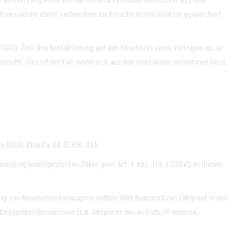
e der Nutzung eines Kontaktformulars erhoben werden, ist aus dem
nahme und die damit verbundene technische Administration gespeichert
DSGVO. Zielt Ihre Kontaktierung auf den Abschluss eines Vertrages ab, so
gelöscht. Dies ist der Fall, wenn sich aus den Umständen entnehmen lässt,
te 5000, Atlanta, GA 30308, USA
eldung bereitgestellten Daten gem. Art. 6 Abs. 1 lit. f DSGVO an diesen
rtung von Newsletter-Kampagnen mittels Web Beacons bzw. Zählpixel in den
ndgeräteinformationen (z.B. Zeitpunkt des Aufrufs, IP-Adresse,