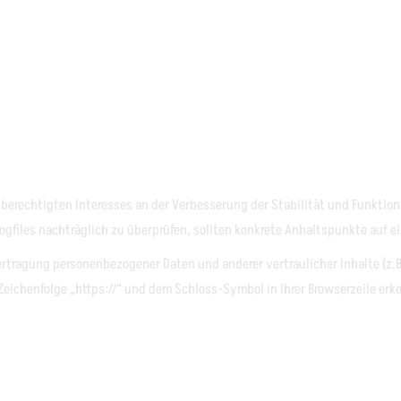
res berechtigten Interesses an der Verbesserung der Stabilität und Funkt
r-Logfiles nachträglich zu überprüfen, sollten konkrete Anhaltspunkte auf
tragung personenbezogener Daten und anderer vertraulicher Inhalte (z.B
eichenfolge „https://“ und dem Schloss-Symbol in Ihrer Browserzeile erk