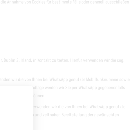
 die Annahme von Cookies für bestimmte Fälle oder generell ausschließen
Dublin 2, Irland, in Kontakt zu treten. Hierfür verwenden wir die sog.
erwenden wir die von Ihnen bei WhatsApp genutzte Mobilfunknummer sowie
 derselben Rechtsgrundlage werden wir Sie per WhatsApp gegebenenfalls
rgang zuordnen zu können.
tt) speichern und verwenden wir die von Ihnen bei WhatsApp genutzte
es an der effizienten und zeitnahen Bereitstellung der gewünschten