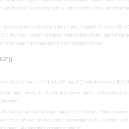
er E-Mail) werden personenbezogene Daten erhoben. Welche Daten im Fall
ich zum Zweck der Beantwortung Ihres Anliegens bzw. für die Kontaktauf
Interesse an der Beantwortung Ihres Anliegens gemäß Art. 6 Abs. 1 lit. f 
b DSGVO. Ihre Daten werden nach abschließender Bearbeitung Ihrer Anfrage 
eine gesetzlichen Aufbewahrungspflichten entgegenstehen.
bung
Rocket Science Group, LLC d/b/a MailChimp, 675 Ponce de Leon Ave NE, Sui
rfreundlichen Newsletter-Marketing geben wir Ihre bei der Newsletter-Anm
 übernimmt.
a DSGVO führt der Anbieter darüber hinaus eine statistische Erfolgsauswe
nen mit den Inhalten des Newsletters messen können. Dabei werden auch E
mit anderen Datenbeständen zusammengeführt.