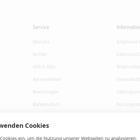
Service
Informati
Über Uns
Allgemeine
Kontakt
Datenschut
Hilfe & FAQs
Widerrufsb
Barrierefreiheit
Versandkos
Bewertungen
Zahlungsar
Markenschutz
Nutzungsb
Auftragsverfolgung
Verpackung
rwenden Cookies
Unsere Druckmethoden
Impressum
 Cookies ein, um die Nutzung unserer Webseiten zu analysieren,