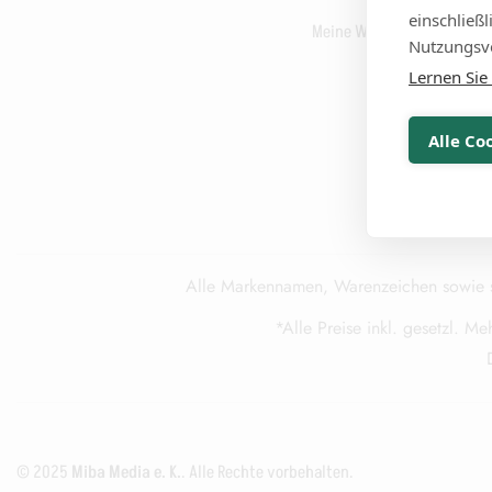
einschließ
Meine Wunschliste
Nutzungsve
Lernen Sie
Alle Co
Alle Markennamen, Warenzeichen sowie sä
*Alle Preise inkl. gesetzl. Me
© 2025
Miba Media e. K.
. Alle Rechte vorbehalten.