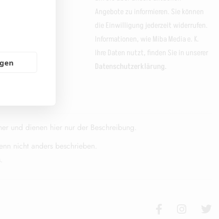
Angebote zu informieren. Sie können
die Einwilligung jederzeit widerrufen.
Informationen, wie Miba Media e. K.
Ihre Daten nutzt, finden Sie in unserer
ngen
Datenschutzerklärung.
er und dienen hier nur der Beschreibung.
n nicht anders beschrieben.
.