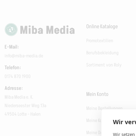
Online Kataloge
Promotextilien
E-Mail:
Berufsbekleidung
info@miba-media.de
Sortiment von Roly
Telefon:
0174 870 1900
Adresse:
Mein Konto
Miba Media e. K.
Niederseester Weg 13a
Meine Bestellungen
49504 Lotte - Halen
Meine Kontodetails
Wir ve
Meine Designs
Wir setzen