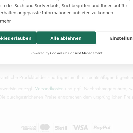
Vertrag Widerrufen
lich des Such und Surfverlaufs, Suchbegriffen und Ihnen auf Ihr
rhalten angepasste Informationen anbieten zu können.
 mehr
okies erlauben
Alle ablehnen
Einstellu
Powered by
CookieHub Consent Management
mtliche Produktbilder sind Eigentum Ihrer rechtmäßigen Eigentüm
hrwertsteuer zzgl.
Versandkosten
und ggf. Nachnahmegebühren, wen
Die durchgestrichenen Preise entsprechen dem ursprünglichen Preis