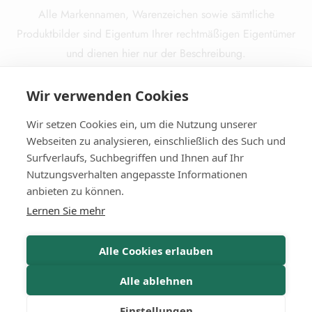
Alle Markennamen, Warenzeichen sowie sämtliche
Produktbilder sind Eigentum Ihrer rechtmäßigen Eigentümer
und dienen hier nur der Beschreibung.
*Alle Preise inkl. gesetzl. Mehrwertsteuer
Wir verwenden Cookies
zzgl.
Versandkosten
und ggf. Nachnahmegebühren, wenn
nicht anders beschrieben.
Wir setzen Cookies ein, um die Nutzung unserer
Die durchgestrichenen Preise entsprechen dem ursprünglichen
Webseiten zu analysieren, einschließlich des Such und
Preis.
Surfverlaufs, Suchbegriffen und Ihnen auf Ihr
Nutzungsverhalten angepasste Informationen
anbieten zu können.
Lernen Sie mehr
© 2025
Miba Media e. K.
. Alle Rechte vorbehalten.
Alle Cookies erlauben
Alle ablehnen
Einstellungen